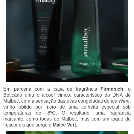
Em parceria com a casa de fragrância
Firmenich
, o
Boticário uniu o álcool vínico, característico do DNA de
Malbec, com a sensação das uvas congeladas do
Ice Wine
,
vinho obtido por meio de uma colheita especial sob
temperaturas de -8ºC. O resultado: uma fragrância
marcante, como todas de Malbec, mas com um toque de
frescor eis que surge o
Malec Vert.